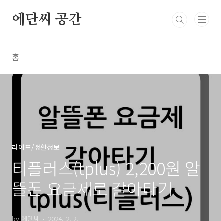
본문 바로가기
에단씨 공간
홈
라이프/생활정보
티플러스(tplus) 2,200원 알
뜰폰 요금제로 갈아타기
by 에단씨
2024. 2. 2.