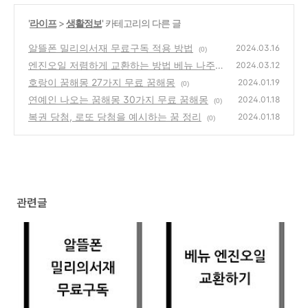
'
라이프
>
생활정보
' 카테고리의 다른 글
알뜰폰 밀리의서재 무료구독 적용 방법
2024.03.16
(0)
엔진오일 저렴하게 교환하는 방법 베뉴 나주
2024.03.12
자동차 정비소 추천
호랑이 꿈해몽 27가지 무료 꿈해몽
(0)
2024.01.19
(0)
연예인 나오는 꿈해몽 30가지 무료 꿈해몽
2024.01.18
(0)
복권 당첨, 로또 당첨을 예시하는 꿈 정리
2024.01.18
(0)
관련글