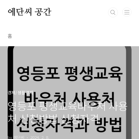
본문 바로가기
에단씨 공간
홈
경제/생활경제
영등포 평생교육바우처 사용
처 신청방법 신청자격
by 에단씨
2024. 2. 8.