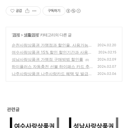
공감
구독하기
'
경제
>
생활경제
' 카테고리의 다른 글
순천사랑상품권 가맹점과 할인율, 사용가능한
2024.02.20
마트 및 주유소
여수사랑상품권 15% 할인 할인기간과 사용처
(0)
2024.02.15
성남사랑상품권 가맹점 구매방법 할인률
(0)
2024.02.09
(0)
하이플러스 자동충전 선불 하이패스 카드 추천
2024.02.07
구입처 등록방법 충전방법
나주사랑상품권 나주사랑카드 혜택 및 발급방
(0)
2024.02.06
법과 사용처
(0)
관련글